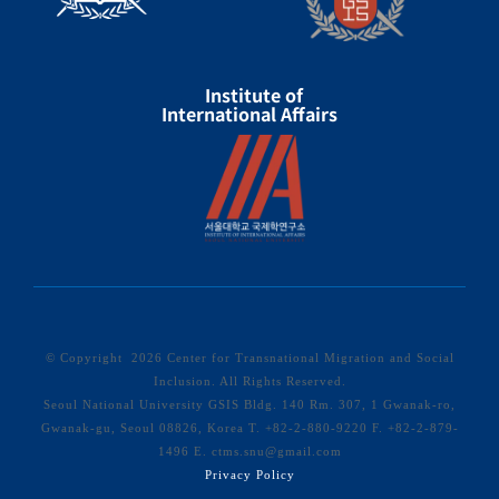
Institute of
International Affairs
© Copyright
2026 Center for Transnational Migration and Social
Inclusion. All Rights Reserved.
Seoul National University GSIS Bldg. 140 Rm. 307, 1 Gwanak-ro,
Gwanak-gu, Seoul 08826, Korea T. +82-2-880-9220 F. +82-2-879-
1496 E. ctms.snu@gmail.com
Privacy Policy