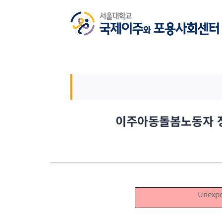
Skip
to
content
이주아동돌봄노동자 정
Unexpe