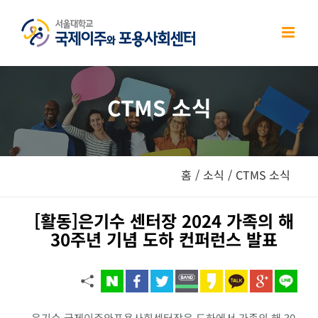
Skip
to
content
CTMS 소식
홈
/
소식
/
CTMS 소식
[활동]은기수 센터장 2024 가족의 해
30주년 기념 도하 컨퍼런스 발표
은기수 국제이주와포용사회센터장은 도하에서 가족의 해 30