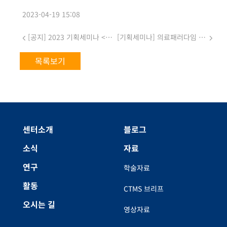
2023-04-19 15:08
[공지] 2023 기획세미나 <디지털 기술과 돌봄> 전체 프로그램 안내
[기획세미나] 의료패러다임 변화와 디지털 헬스 (사전등록 ~5/16)
목록보기
센터소개
블로그
소식
자료
연구
학술자료
활동
CTMS 브리프
오시는 길
영상자료