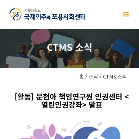
Skip
to
content
CTMS 소식
홈
/
소식
/
CTMS 소식
[활동] 문현아 책임연구원 인권센터 <
열린인권강좌> 발표