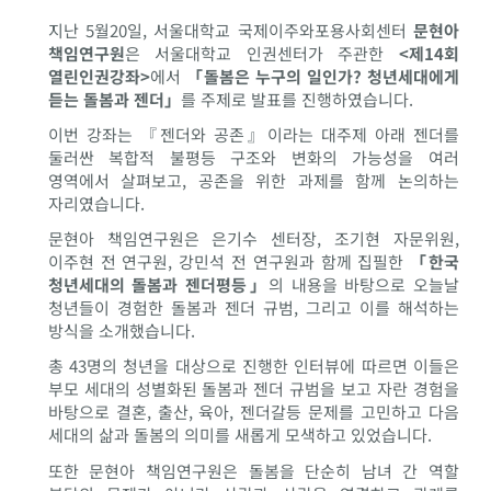
지난 5월20일, 서울대학교 국제이주와포용사회센터
문현아
책임연구원
은 서울대학교 인권센터가 주관한
<제14회
열린인권강좌>
에서
「돌봄은 누구의 일인가? 청년세대에게
듣는 돌봄과 젠더」
를 주제로 발표를 진행하였습니다.
이번 강좌는 『젠더와 공존』이라는 대주제 아래 젠더를
둘러싼 복합적 불평등 구조와 변화의 가능성을 여러
영역에서 살펴보고, 공존을 위한 과제를 함께 논의하는
자리였습니다.
문현아 책임연구원은 은기수 센터장, 조기현 자문위원,
이주현 전 연구원, 강민석 전 연구원과 함께 집필한
「한국
청년세대의 돌봄과 젠더평등」
의 내용을 바탕으로 오늘날
청년들이 경험한 돌봄과 젠더 규범, 그리고 이를 해석하는
방식을 소개했습니다.
총 43명의 청년을 대상으로 진행한 인터뷰에 따르면 이들은
부모 세대의 성별화된 돌봄과 젠더 규범을 보고 자란 경험을
바탕으로 결혼, 출산, 육아, 젠더갈등 문제를 고민하고 다음
세대의 삶과 돌봄의 의미를 새롭게 모색하고 있었습니다.
또한 문현아 책임연구원은 돌봄을 단순히 남녀 간 역할