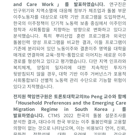
and Care Work」를 발표하였습니다.
연구진은
인구위기와 지역소멸에 대응해 정부가 제조업과 돌봄 부문
이주노동자를 대상으로 대학 기반 프로그램을 도입하면서,
한국의 이주정책이 단기적 노동력 보충 중심에서 이주민의
정착과 사회통합을 지향하는 방향으로 변화하고 있다고
분석했습니다. 특히 뿌리산업 훈련 프로그램과 외국인
돌봄인력 양성 프로그램을 비교한 결과, 이들 프로그램이
기존에 분리되어 있던 노동이주와 결혼이주 영역을 대학을
매개로 연결하며 교육–정착–통합으로 이어지는 새로운 이주
경로를 형성하고 있다고 평가했습니다. 다만 지역 인프라와
복지체계, 양질의 일자리에 대한 지속적인 투자가
뒷받침되지 않을 경우, 대학 기반 이주 거버넌스가 포용적
사회통합보다 선별적 노동력 관리 수단으로 기능할 위험이
있다고 지적했습니다.
전지원 책임연구원은 토론토대학교의Ito Peng 교수와 함께
「Household Preferences and the Emerging Care
Migration Regime in South Korea」를
발표하였습니다.
CTMS 2022 한국의 돌봄 설문조사를
분석한 결과, 대다수의 한국 부모는 이주 돌봄인력을 고용할
의향이 없는 것으로 나타났으며, 이는 비용보다 언어, 신뢰,
문화적 적합성에 대한 우려에 기인한 것으로