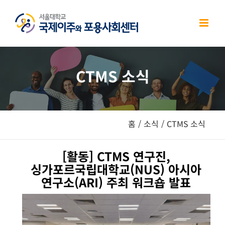
Skip
to
content
CTMS 소식
홈
/
소식
/
CTMS 소식
[활동] CTMS 연구진,
싱가포르국립대학교(NUS) 아시아
연구소(ARI) 주최 워크숍 발표