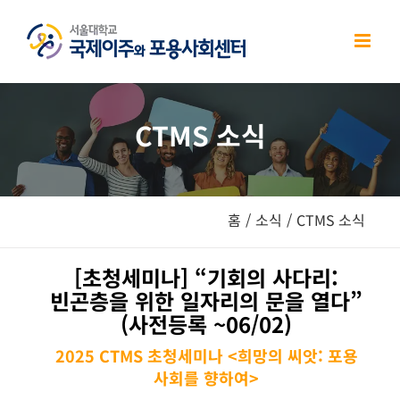
Skip
to
content
CTMS 소식
홈
/
소식
/
CTMS 소식
[초청세미나] “기회의 사다리:
빈곤층을 위한 일자리의 문을 열다”
(사전등록 ~06/02)
2025 CTMS 초청세미나 <희망의 씨앗: 포용
사회를 향하여>