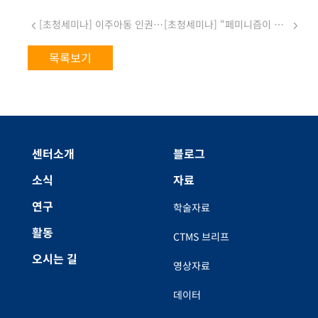
[초청세미나] 이주아동 인권의 현황과 과제: 교육, 건강, 사회보장, 체류권을 중심으로(사전등록 ~05/19)
[초청세미나] “페미니즘이 그리는 돌봄과 포용의 사회” (사전등록 ~07/13)
목록보기
센터소개
블로그
소식
자료
연구
학술자료
활동
CTMS 브리프
오시는 길
영상자료
데이터