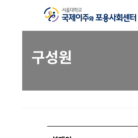
Skip
to
content
구성원